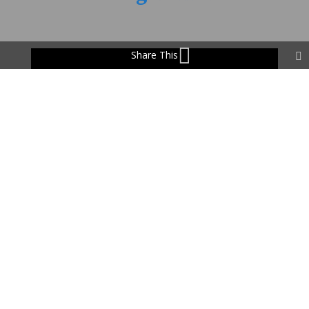
Share This
Skitour Tour du Soleil
weiterlesen ...
Home
Angebote
Highlights
Über mich
Gästebuch
Kontakt
Wissen