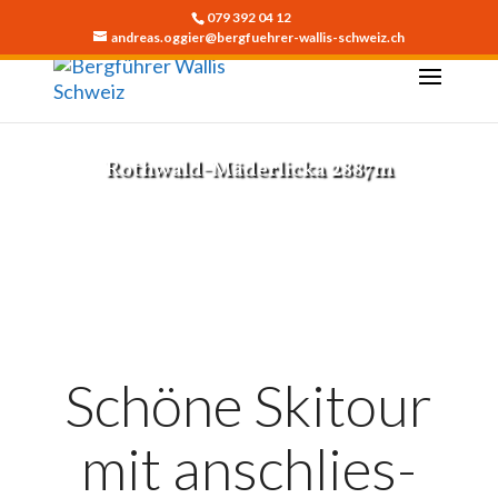
079 392 04 12
andreas.oggier@bergfuehrer-wallis-schweiz.ch
Rothwald-Mäderlicka 2887m
JETZT BUCHEN
Schöne Skitour
mit anschlies-