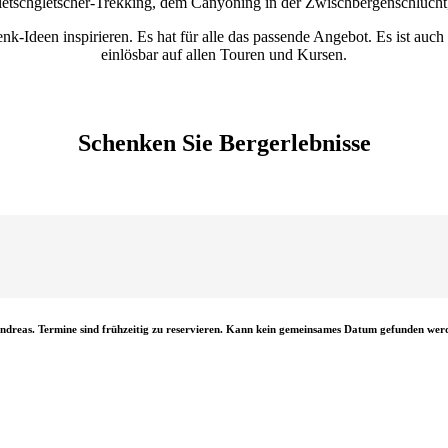
etschgletscher-Trekking, dem Canyoning in der Zwischbergenschlucht,
k-Ideen inspirieren. Es hat für alle das passende Angebot. Es ist auc
einlösbar auf allen Touren und Kursen.
Schenken Sie Bergerlebnisse
Andreas. Termine sind frühzeitig zu reservieren. Kann kein gemeinsames Datum gefunden werd