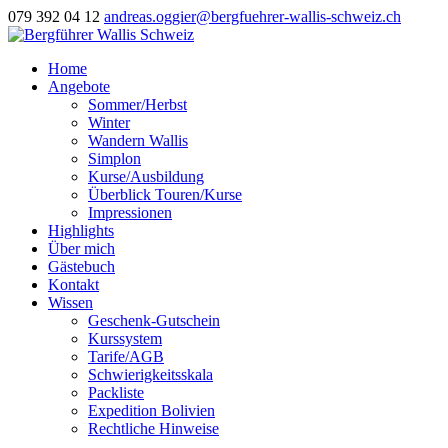
079 392 04 12
andreas.oggier@bergfuehrer-wallis-schweiz.ch
Home
Angebote
Sommer/Herbst
Winter
Wandern Wallis
Simplon
Kurse/Ausbildung
Überblick Touren/Kurse
Impressionen
Highlights
Über mich
Gästebuch
Kontakt
Wissen
Geschenk-Gutschein
Kurssystem
Tarife/AGB
Schwierigkeitsskala
Packliste
Expedition Bolivien
Rechtliche Hinweise