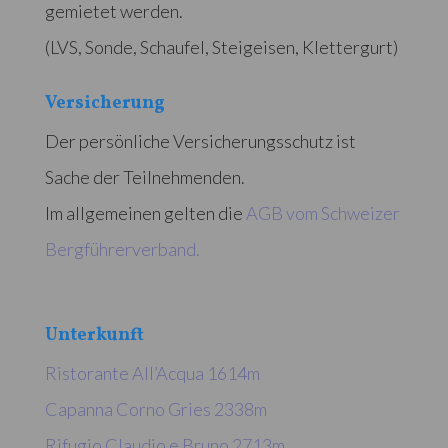
gemietet werden.
(LVS, Sonde, Schaufel, Steigeisen, Klettergurt)
Versicherung
Der persönliche Versicherungsschutz ist
Sache der Teilnehmenden.
Im allgemeinen gelten die
AGB vom Schweizer
Bergführerverband.
Unterkunft
Ristorante All’Acqua 1614m
Capanna Corno Gries 2338m
Rifugio Claudio e Bruno 2713m