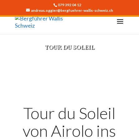
079 392 04 12
andreas.oggier@bergfuehrer-wallis-schweiz.ch
TOUR DU SOLEIL
JETZT BUCHEN
Tour du Soleil
von Airolo ins