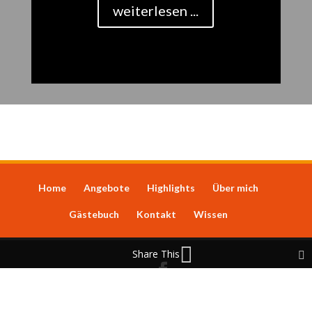
weiterlesen ...
Home
Angebote
Highlights
Über mich
Gästebuch
Kontakt
Wissen
Share This
© Andreas Oggier