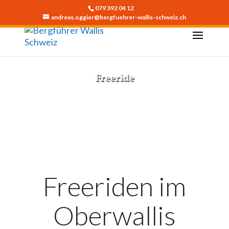
079 392 04 12
andreas.oggier@bergfuehrer-wallis-schweiz.ch
Freeride
JETZT BUCHEN
Freeriden im
Oberwallis