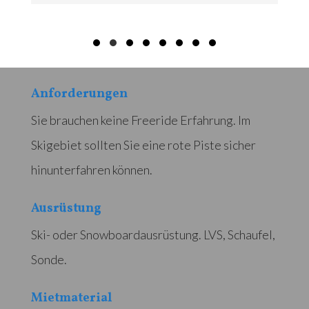
Anforderungen
Sie brauchen keine Freeride Erfahrung. Im
Skigebiet sollten Sie eine rote Piste sicher
hinunterfahren können.
Ausrüstung
Ski- oder Snowboardausrüstung. LVS, Schaufel,
Sonde.
Mietmaterial