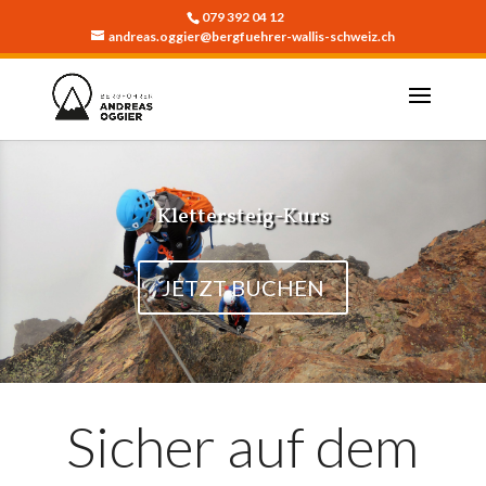
079 392 04 12
andreas.oggier@bergfuehrer-wallis-schweiz.ch
Klettersteig-Kurs
JETZT BUCHEN
Sicher auf dem