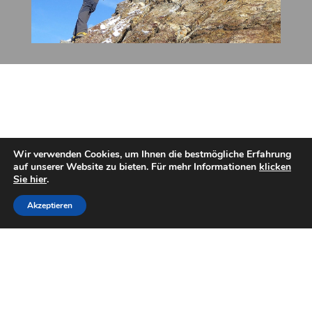
Wir verwenden Cookies, um Ihnen die bestmögliche Erfahrung
auf unserer Website zu bieten. Für mehr Informationen
klicken
Sie hier
.
Home
Angebote
Highlights
Über mich
Akzeptieren
Gästebuch
Kontakt
Wissen
Share This
© Andreas Oggier