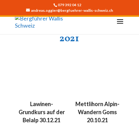
079 392 04 12
andreas.oggier@bergfuehrer-wallis-schweiz.ch
2021
Lawinen-
Mettlihorn Alpin-
Grundkurs auf der
Wandern Goms
Belalp 30.12.21
20.10.21