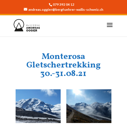
079 392 04 12
andreas.oggier@bergfuehrer-wallis-schweiz.ch
Monterosa
Gletschertrekking
30.-31.08.21