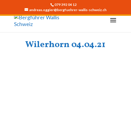
079 392 04 12
andreas.oggier@bergfuehrer-wallis-schweiz.ch
Wilerhorn 04.04.21