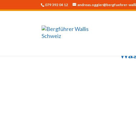
079 392 04 12
andreas.oggier@bergfuehrer-walli
Was