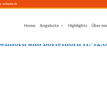
s-schweiz.ch
Home
Angebote
Highlights
Über mi
enhorn und Bortelhorn 11.-12.0