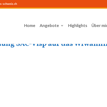
s-schweiz.ch
Home
Angebote
Highlights
Über mi
ng SAC-Visp auf das Wiwanniho