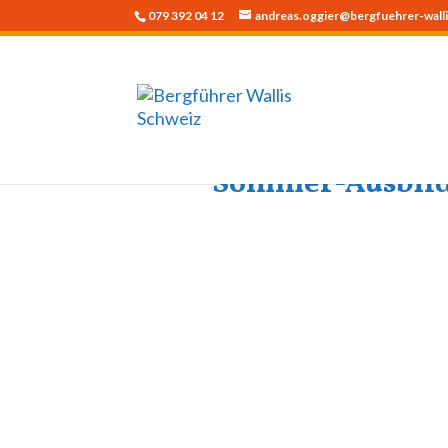
079 392 04 12
andreas.oggier@bergfuehrer-walli
Sommer-Ausbildu