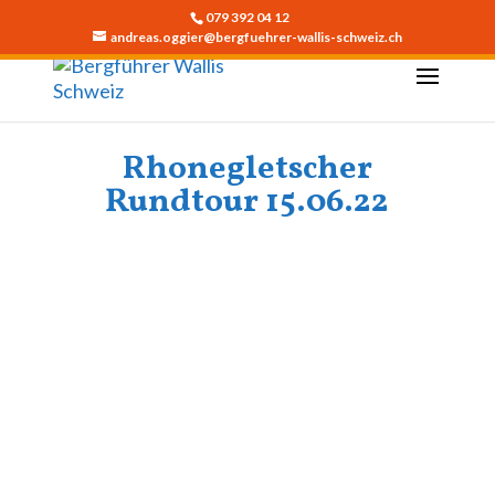
079 392 04 12
andreas.oggier@bergfuehrer-wallis-schweiz.ch
Rhonegletscher
Rundtour 15.06.22