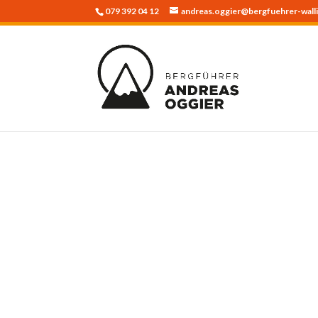
079 392 04 12
andreas.oggier@bergfuehrer-walli