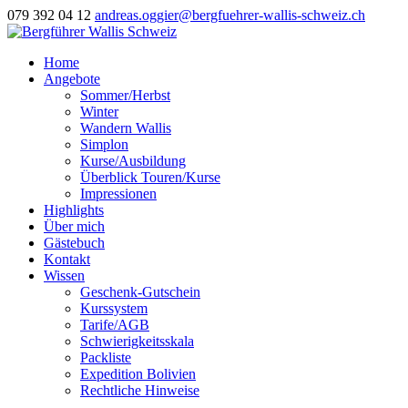
079 392 04 12
andreas.oggier@bergfuehrer-wallis-schweiz.ch
Home
Angebote
Sommer/Herbst
Winter
Wandern Wallis
Simplon
Kurse/Ausbildung
Überblick Touren/Kurse
Impressionen
Highlights
Über mich
Gästebuch
Kontakt
Wissen
Geschenk-Gutschein
Kurssystem
Tarife/AGB
Schwierigkeitsskala
Packliste
Expedition Bolivien
Rechtliche Hinweise