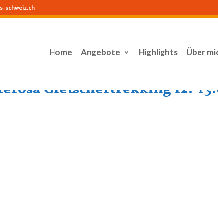
s-schweiz.ch
Home
Angebote
Highlights
Über mi
erosa Gletschertrekking 12.-13.