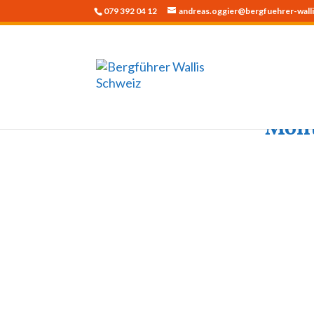
079 392 04 12
andreas.oggier@bergfuehrer-walli
Mont