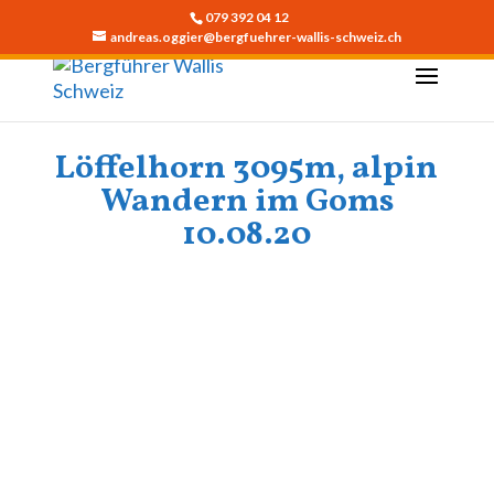
079 392 04 12
andreas.oggier@bergfuehrer-wallis-schweiz.ch
Löffelhorn 3095m, alpin
Wandern im Goms
10.08.20