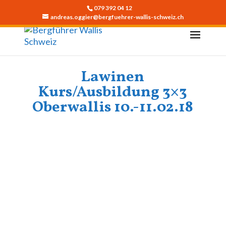
079 392 04 12
andreas.oggier@bergfuehrer-wallis-schweiz.ch
Lawinen
Kurs/Ausbildung 3×3
Oberwallis 10.-11.02.18