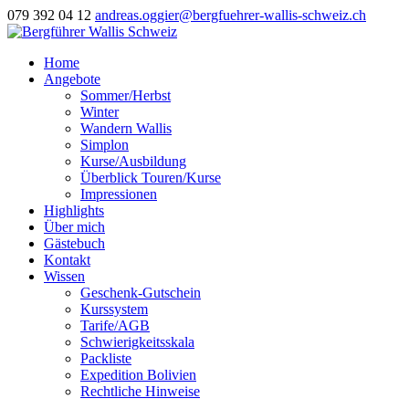
079 392 04 12
andreas.oggier@bergfuehrer-wallis-schweiz.ch
Home
Angebote
Sommer/Herbst
Winter
Wandern Wallis
Simplon
Kurse/Ausbildung
Überblick Touren/Kurse
Impressionen
Highlights
Über mich
Gästebuch
Kontakt
Wissen
Geschenk-Gutschein
Kurssystem
Tarife/AGB
Schwierigkeitsskala
Packliste
Expedition Bolivien
Rechtliche Hinweise