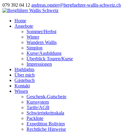
079 392 04 12
andreas.oggier@bergfuehrer-wallis-schweiz.ch
Home
Angebote
Sommer/Herbst
Winter
Wandern Wallis
Simplon
Kurse/Ausbildung
Überblick Touren/Kurse
Impressionen
Highlights
Über mich
Gästebuch
Kontakt
Wissen
Geschenk-Gutschein
Kurssystem
Tarife/AGB
Schwierigkeitsskala
Packliste
Expedition Bolivien
Rechtliche Hinweise