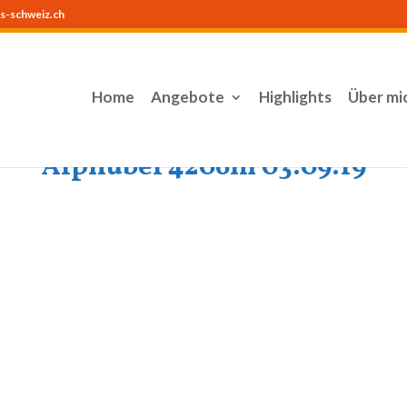
s-schweiz.ch
Home
Angebote
Highlights
Über mi
Alphubel 4206m 03.09.19