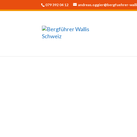
079 392 04 12
andreas.oggier@bergfuehrer-walli