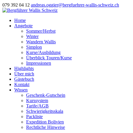
079 392 04 12
andreas.oggier@bergfuehrer-wallis-schweiz.ch
Home
Angebote
Sommer/Herbst
Winter
Wandern Wallis
Simplon
Kurse/Ausbildung
Überblick Touren/Kurse
Impressionen
Highlights
Über mich
Gästebuch
Kontakt
Wissen
Geschenk-Gutschein
Kurssystem
Tarife/AGB
Schwierigkeitsskala
Packliste
Expedition Bolivien
Rechtliche Hinweise